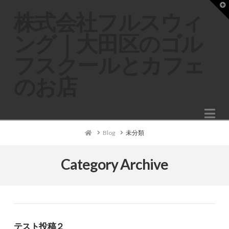
T
t
株式会社フルスウィ
W
ング｜大田区のゴル
フスクールとカフェ
のお店
Na
Home
Blog
未分類
Category Archive
テスト投稿２